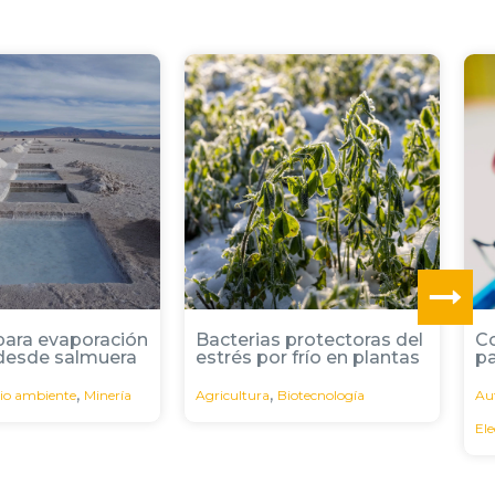
 protectoras del
Convertidor de potencia
Ca
r frío en plantas
parcial
Ciu
,
Biotecnología
Automatización Industrial
Me
,
Electrónica
Energía