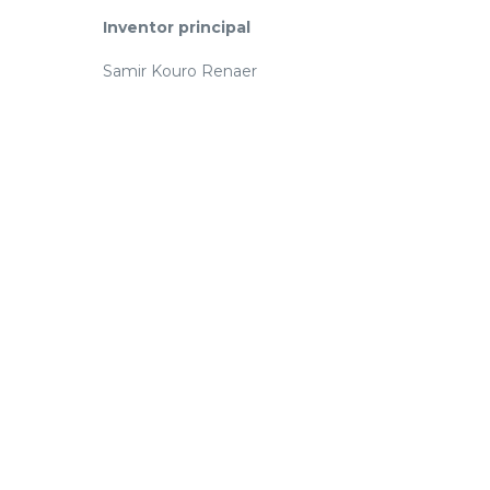
Inventor principal
Samir Kouro Renaer
¿Es de tu
interés
esta
tecnolo
Contáctanos al correo tecnologias.ottl@usm