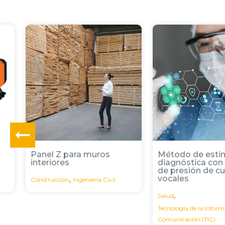
Método de estimación
Vino reducido en
diagnóstica con fuerzas
con atributos se
de presión de cuerdas
únicos
vocales
,
Agricultura
Alimentac
,
Salud
Biotecnología
Tecnología de la Información y
Comunicación (TIC)