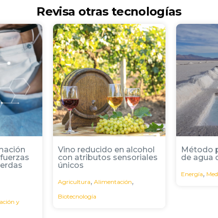
Revisa otras tecnologías
 alcohol
Método para evaporación
Bacterias
nsoriales
de agua desde salmuera
estrés po
,
,
,
Energía
Medio ambiente
Minería
Agricultura
,
ión