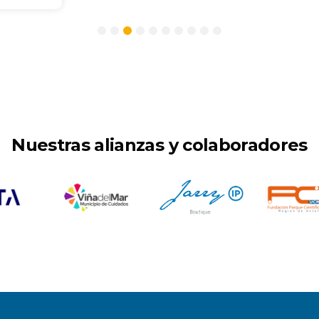
1
2
3
4
5
6
7
8
9
10
Nuestras alianzas y colaboradores