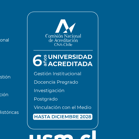
ional
stión
ción
stóricas