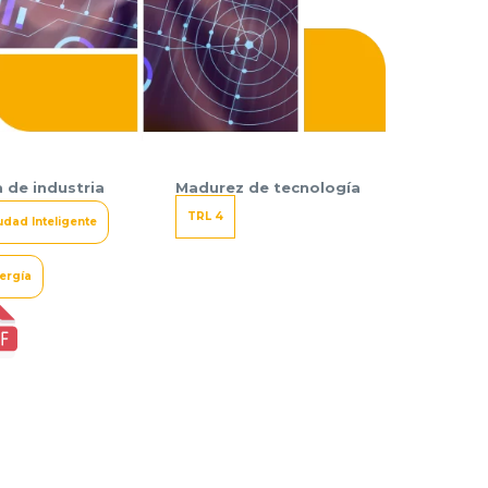
 de industria
Madurez de tecnología
TRL 4
udad Inteligente
ergía